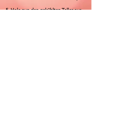
5. Hole nun den gekühlten Teller aus
der Kühlschrank und nimm jeden
einzelnen Fichtentrieb, tauche diesen
in die Schokolade und lege ihn auf
den Teller. Anschließend Teller wieder
in den Kühlschrank stellen und kurz
vor dem Servieren herausholen.
Wenn du keinen Kakao verträgst,
kannst du diesen auch gegen
Carobpulver
austauschen.
Für eine schnellere Variante kannst du
eine fertige bittere (andere geht
sicher auch) Kokosblütenzucker-
Schokolade im Wasserbad erwärmen
und entsprechend weiterverarbeiten.